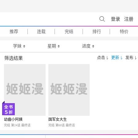
登录
注册
推荐
连载
完结
排行
特价
学妹
星期
进度
点击
更新
发布
筛选结果
幼齒小阿姨
国军女大生
完结 第24话 最终话
完结 第60话 最终话